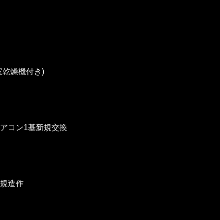
室乾燥機付き)
アコン1基新規交換
新規造作