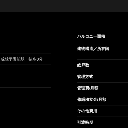
バルコニー面積
建物構造／所在階
成城学園前駅 徒歩8分
総戸数
管理方式
管理費/月額
修繕積立金/月額
その他費用
引渡時期