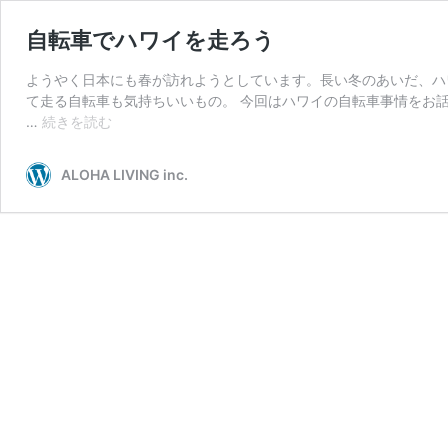
自転車でハワイを走ろう
ようやく日本にも春が訪れようとしています。長い冬のあいだ、ハ
て走る自転車も気持ちいいもの。 今回はハワイの自転車事情をお話しよ
自
…
続きを読む
転
車
ALOHA LIVING inc.
で
ハ
ワ
イ
を
走
ろ
う